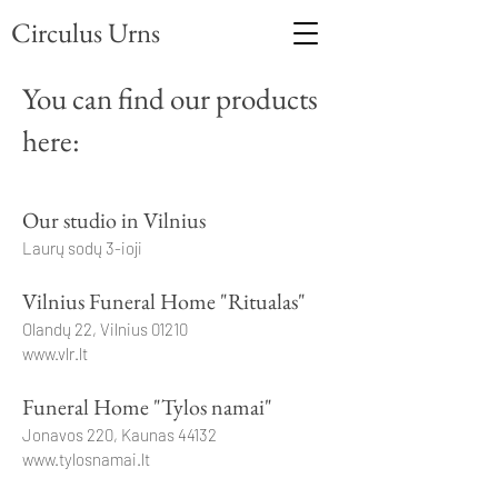
Circulus Urns
You can find our products
here:
Our studio in Vilnius
Laurų sodų 3-ioji
Vilnius Funeral Home "Ritualas"
Olandų 22, Vilnius 01210
www.vlr.lt
Funeral Home "Tylos namai"
Jonavos 220, Kaunas 44132
www.tylosnamai.lt