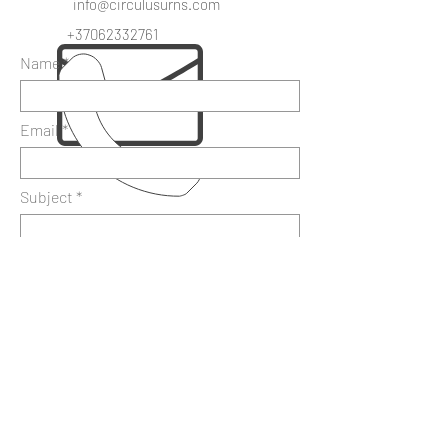
info@circulusurns.com
+37062332761
Name
Email
Subject
Message
Send